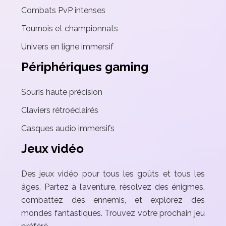
Combats PvP intenses
Tournois et championnats
Univers en ligne immersif
Périphériques gaming
Souris haute précision
Claviers rétroéclairés
Casques audio immersifs
Jeux vidéo
Des jeux vidéo pour tous les goûts et tous les
âges. Partez à l’aventure, résolvez des énigmes,
combattez des ennemis, et explorez des
mondes fantastiques. Trouvez votre prochain jeu