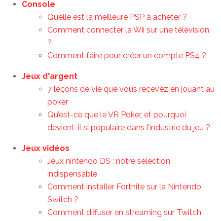
Console
Quelle est la meilleure PSP à acheter ?
Comment connecter la Wii sur une télévision
?
Comment faire pour créer un compte PS4 ?
Jeux d'argent
7 leçons de vie que vous recevez en jouant au
poker
Qu’est-ce que le VR Poker, et pourquoi
devient-il si populaire dans l’industrie du jeu ?
Jeux vidéos
Jeux nintendo DS : notre sélection
indispensable
Comment installer Fortnite sur la Nintendo
Switch ?
Comment diffuser en streaming sur Twitch