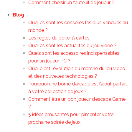
Comment choisir un fauteuil de joueur ?
Blog
Quelles sont les consoles les plus vendues au
monde ?
Les règles du poker 5 cartes
Quelles sont les actualités du jeu vidéo ?
Quels sont les accessoires indispensables
pour un joueur PC ?
Quelle est l’évolution du marché du jeu vidéo
et des nouvelles technologies ?
Pourquoi une borne d’arcade est l’ajout parfait
à votre collection de jeux ?
Comment être un bon joueur d’escape Game
?
5 idées amusantes pour pimenter votre
prochaine soirée de jeux