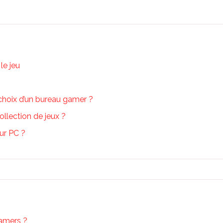
le jeu
 choix d’un bureau gamer ?
ollection de jeux ?
ur PC ?
gamers ?