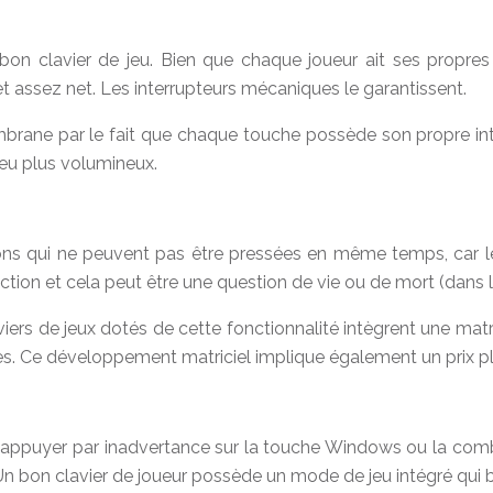
n bon clavier de jeu. Bien que chaque joueur ait ses propre
f et assez net. Les interrupteurs mécaniques le garantissent.
brane par le fait que chaque touche possède son propre inter
peu plus volumineux.
sons qui ne peuvent pas être pressées en même temps, car le
tion et cela peut être une question de vie ou de mort (dans 
laviers de jeux dotés de cette fonctionnalité intègrent une m
es. Ce développement matriciel implique également un prix pl
t d’appuyer par inadvertance sur la touche Windows ou la co
. Un bon clavier de joueur possède un mode de jeu intégré qu